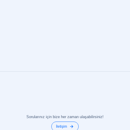
bilinen bir bölgede yer alması, okulu uluslararası öğrencilere
çekici kılmaktadır. LSI Paris, dil öğrenmenin yanı sıra, şehri
keşfetme ve Fransız kültürünü derinlemesine deneyimleme
fırsatı sunar. Okul,…
Sorularınız için bize her zaman ulaşabilirsiniz!
İletişim