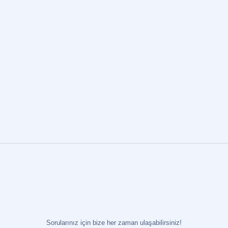
yapmak isteyen öğrenciler için cazip bir seçenek sunar. Bu
okullar, akademik İngilizce ve Almanca eğitimiyle üniversiteye
yönelik kapsamlı hazırlık sağlar. Almanya’da üniversite ve
yüksek lisans fırsatları, özellikle dil eğitimi sonrası öğrencilere
sunulan geniş yelpazeli eğitim programları ve prestijli…
Sorularınız için bize her zaman ulaşabilirsiniz!