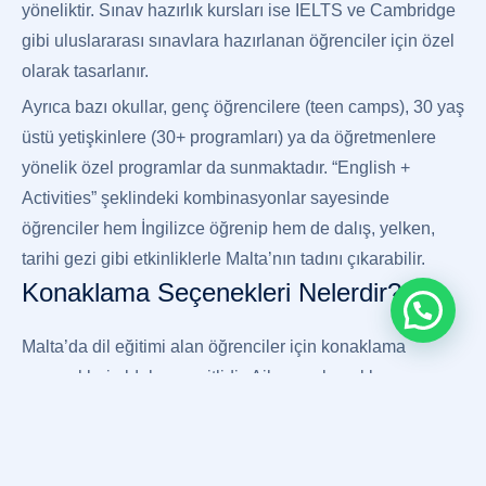
yöneliktir. Sınav hazırlık kursları ise IELTS ve Cambridge
gibi uluslararası sınavlara hazırlanan öğrenciler için özel
olarak tasarlanır.
Ayrıca bazı okullar, genç öğrencilere (teen camps), 30 yaş
üstü yetişkinlere (30+ programları) ya da öğretmenlere
yönelik özel programlar da sunmaktadır. “English +
Activities” şeklindeki kombinasyonlar sayesinde
öğrenciler hem İngilizce öğrenip hem de dalış, yelken,
tarihi gezi gibi etkinliklerle Malta’nın tadını çıkarabilir.
Konaklama Seçenekleri Nelerdir?
Malta’da dil eğitimi alan öğrenciler için konaklama
seçenekleri oldukça çeşitlidir. Aile yanı konaklama,
özellikle yerel kültürü tanımak ve günlük İngilizce pratiği
yapmak isteyenler için en çok tercih edilen yöntemlerden
biridir. Malta’daki aileler, okul tarafından özenle seçilir ve