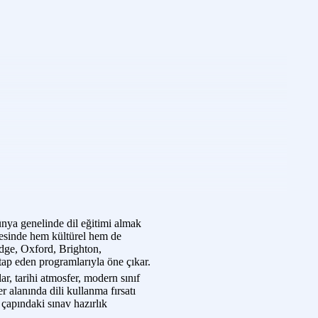
ünya genelinde dil eğitimi almak
ayesinde hem kültürel hem de
dge, Oxford, Brighton,
tap eden programlarıyla öne çıkar.
ar, tarihi atmosfer, modern sınıf
r alanında dili kullanma fırsatı
a çapındaki sınav hazırlık