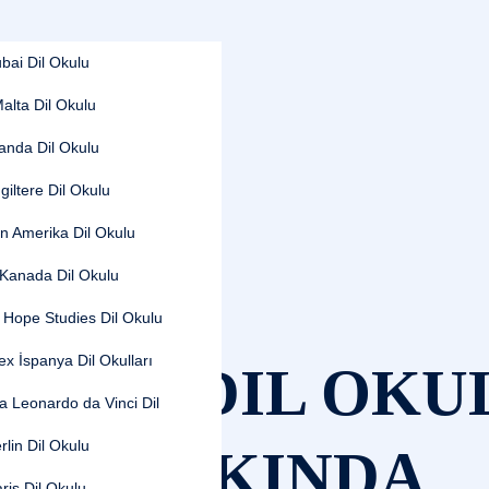
bai Dil Okulu
bai Dil Okulu
alta Dil Okulu
alta Dil Okulu
landa Dil Okulu
Malta Dil Okulu
rlanda Dil Okulu
giltere Dil Okulu
lta Dil Okulu
landa Dil Okulu
 İngiltere Dil Okulu
n Amerika Dil Okulu
Malta Dil Okulu
 İrlanda Dil Okulu
iltere Dil Okulu
erika Dil Okulu
Kanada Dil Okulu
YURTDISI EGITIM
 Malta Dil Okulu
landa Dil Okulu
n İngiltere Dil Okulu
merika Dil Okulu
Kanada Dil Okulu
Hope Studies Dil Okulu
 Amerika Dil Okulu
ape Town Dil Okulu
ex İspanya Dil Okulları
LTERE DIL OKU
pe Town Dil Okulu
a Leonardo da Vinci Dil
u
rlin Dil Okulu
HAKKINDA
eutsch‑Institut
aris Dil Okulu