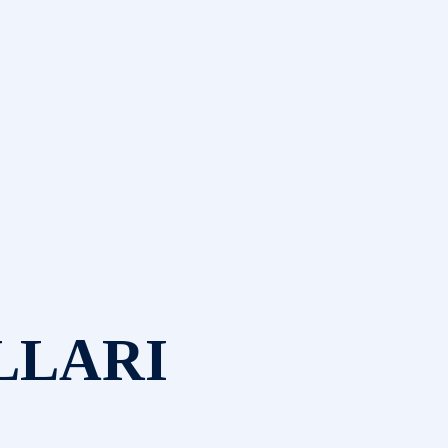
LLARI