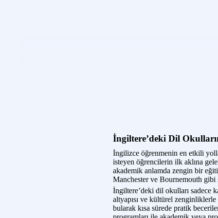
İngiltere’deki Dil Okulları
İngilizce öğrenmenin en etkili yol
isteyen öğrencilerin ilk aklına gel
akademik anlamda zengin bir eğit
Manchester ve Bournemouth gibi şeh
İngiltere’deki dil okulları sadece 
altyapısı ve kültürel zenginliklerl
bularak kısa sürede pratik beceriler
programları ile akademik veya profe